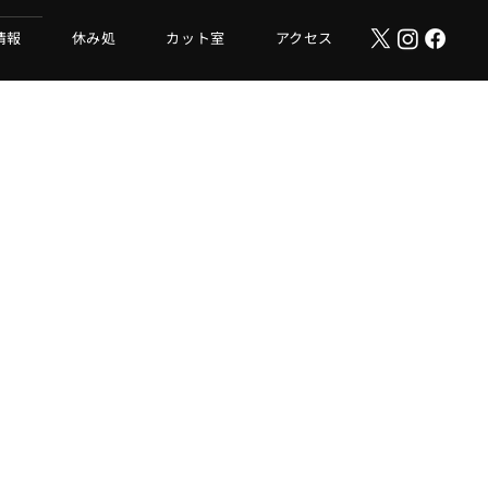
情報
休み処
カット室
アクセス