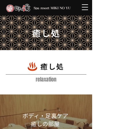
癒し処
​癒し処
relaxation
ボディ・足裏ケア
癒しの部屋