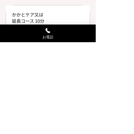
かかとケア又は
延長コース 10分
かかと角質ケア、または10分延長
¥1,900
お電話
指名料
担当者のご指名の場合
¥350
小顔
30分コース
洗髪+ヘッドスパ+肩こりケア
¥5,000